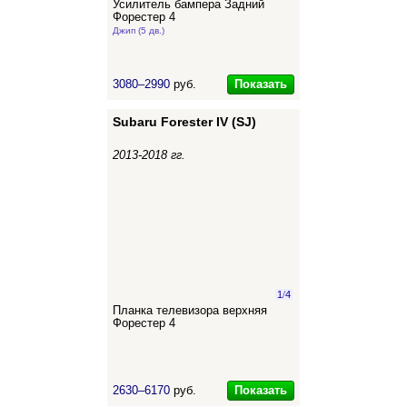
Усилитель бампера Задний
Форестер 4
Джип (5 дв.)
Показать
3080–2990
руб.
Subaru Forester IV (SJ)
2013-2018 гг.
1
/
4
Планка телевизора верхняя
Форестер 4
Показать
2630–6170
руб.