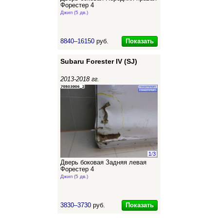
Форестер 4
Джип (5 дв.)
Показать
8840–16150
руб.
Subaru Forester IV (SJ)
2013-2018 гг.
1
/
3
Дверь боковая Задняя левая
Форестер 4
Джип (5 дв.)
Показать
3830–3730
руб.