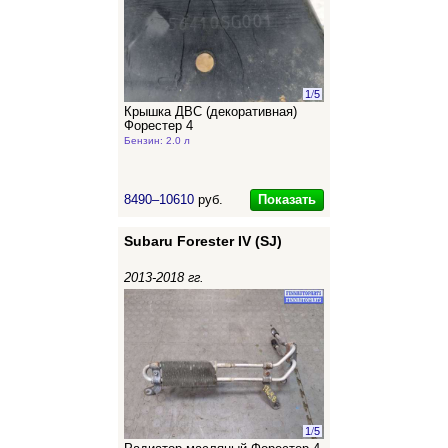
1
/
5
Крышка ДВС (декоративная)
Форестер 4
Бензин: 2.0 л
Показать
8490–10610
руб.
Subaru Forester IV (SJ)
2013-2018 гг.
1
/
5