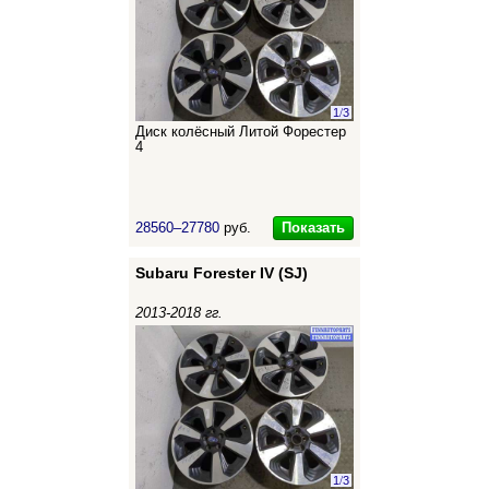
1
/
3
Диск колёсный Литой Форестер
4
Показать
28560–27780
руб.
Subaru Forester IV (SJ)
2013-2018 гг.
1
/
3