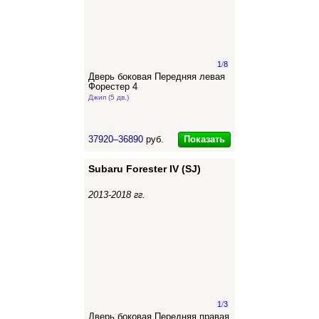
1
/
8
Дверь боковая Передняя левая
Форестер 4
Джип (5 дв.)
Показать
37920–36890
руб.
Subaru Forester IV (SJ)
2013-2018 гг.
1
/
3
Дверь боковая Передняя правая