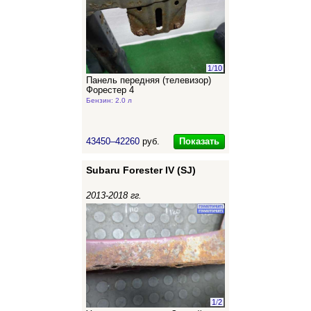
1
/
10
Панель передняя (телевизор)
Форестер 4
Бензин: 2.0 л
Показать
43450–42260
руб.
Subaru Forester IV (SJ)
2013-2018 гг.
1
/
2