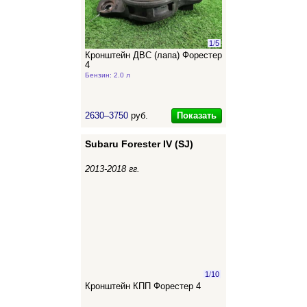
1
/
5
Кронштейн ДВС (лапа) Форестер
4
Бензин: 2.0 л
Показать
2630–3750
руб.
Subaru Forester IV (SJ)
2013-2018 гг.
1
/
10
Кронштейн КПП Форестер 4