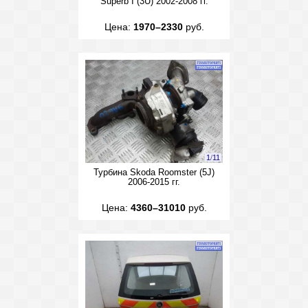
Superb I (3U) 2002-2008 гг.
Цена:
1970–2330
руб.
1
/
11
Турбина Skoda Roomster (5J)
2006-2015 гг.
Цена:
4360–31010
руб.