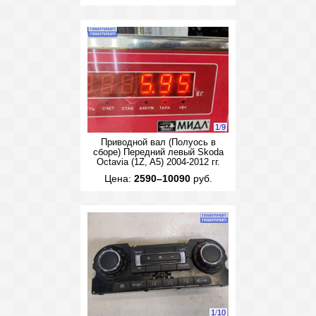
1
/
9
Приводной вал (Полуось в
сборе) Передний левый Skoda
Octavia (1Z, A5) 2004-2012 гг.
Цена:
2590–10090
руб.
1
/
10