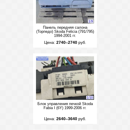
1
/
9
Панель передняя салона
(Торпедо) Skoda Felicia (791/795)
1994-2001 гг.
Цена:
2740–2740
руб.
1
/
10
Блок управления печкой Skoda
Fabia I (6Y) 1999-2006 гг.
Цена:
2640–3640
руб.