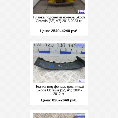
1
/
10
Планка подсветки номера Skoda
Octavia (5E, A7) 2013-2023 гг.
Цена:
2540–4240
руб.
1
/
10
Планка под фонарь (ресничка)
Skoda Octavia (1Z, A5) 2004-
2012 гг.
Цена:
820–2640
руб.