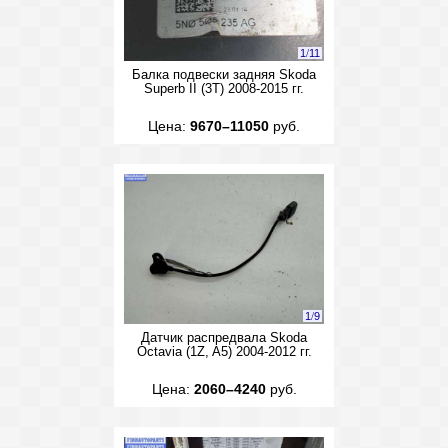
1
/
11
Балка подвески задняя Skoda
Superb II (3T) 2008-2015 гг.
Цена:
9670–11050
руб.
1
/
9
Датчик распредвала Skoda
Octavia (1Z, A5) 2004-2012 гг.
Цена:
2060–4240
руб.