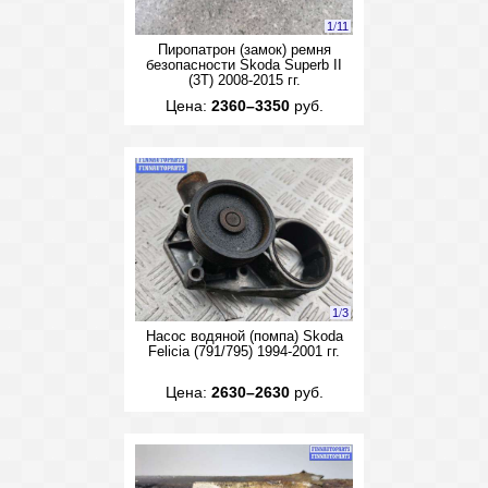
1
/
11
Пиропатрон (замок) ремня
безопасности Skoda Superb II
(3T) 2008-2015 гг.
Цена:
2360–3350
руб.
1
/
3
Насос водяной (помпа) Skoda
Felicia (791/795) 1994-2001 гг.
Цена:
2630–2630
руб.