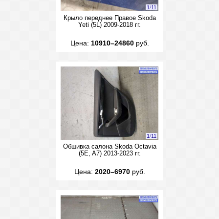
1
/
11
Крыло переднее Правое Skoda
Yeti (5L) 2009-2018 гг.
Цена:
10910–24860
руб.
1
/
11
Обшивка салона Skoda Octavia
(5E, A7) 2013-2023 гг.
Цена:
2020–6970
руб.