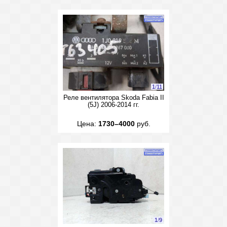
1
/
11
Реле вентилятора Skoda Fabia II
(5J) 2006-2014 гг.
Цена:
1730–4000
руб.
1
/
9