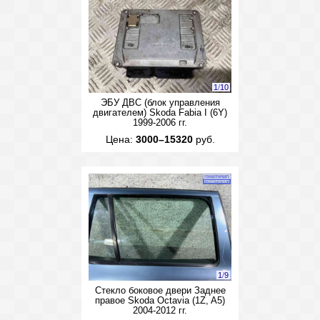
1
/
10
ЭБУ ДВС (блок управления
двигателем) Skoda Fabia I (6Y)
1999-2006 гг.
Цена:
3000–15320
руб.
1
/
9
Стекло боковое двери Заднее
правое Skoda Octavia (1Z, A5)
2004-2012 гг.