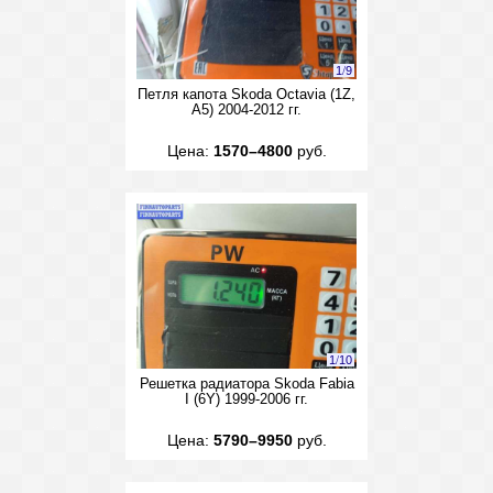
1
/
9
Петля капота Skoda Octavia (1Z,
A5) 2004-2012 гг.
Цена:
1570–4800
руб.
1
/
10
Решетка радиатора Skoda Fabia
I (6Y) 1999-2006 гг.
Цена:
5790–9950
руб.