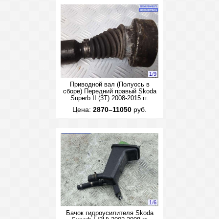
1
/
9
Приводной вал (Полуось в
сборе) Передний правый Skoda
Superb II (3T) 2008-2015 гг.
Цена:
2870–11050
руб.
1
/
6
Бачок гидроусилителя Skoda