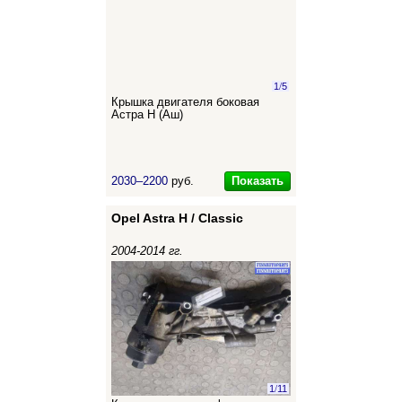
1
/
5
Крышка двигателя боковая
Астра Н (Аш)
Показать
2030–2200
руб.
Opel Astra H / Classic
2004-2014 гг.
1
/
11