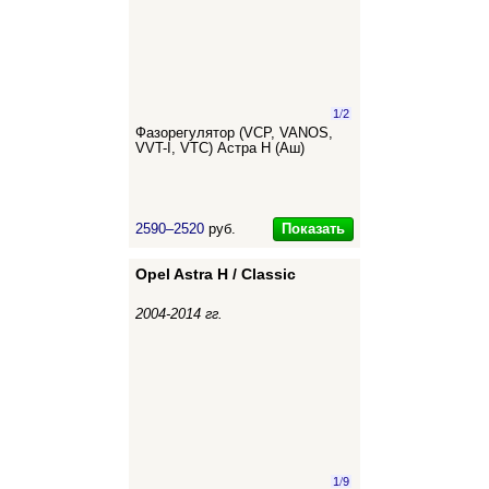
1
/
2
Фазорегулятор (VCP, VANOS,
VVT-I, VTC) Астра Н (Аш)
Показать
2590–2520
руб.
Opel Astra H / Classic
2004-2014 гг.
1
/
9