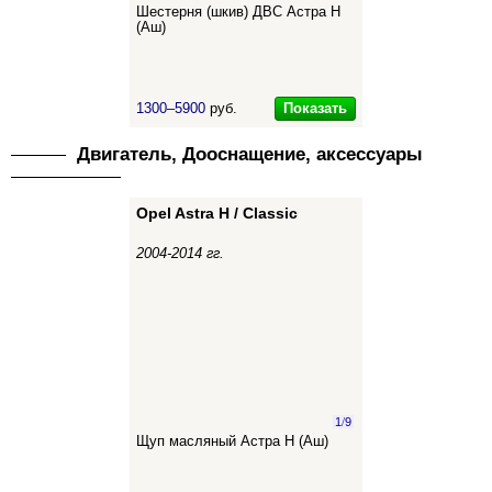
Шестерня (шкив) ДВС Астра Н
(Аш)
Показать
1300–5900
руб.
Двигатель, Дооснащение, аксессуары
Opel Astra H / Classic
2004-2014 гг.
1
/
9
Щуп масляный Астра Н (Аш)