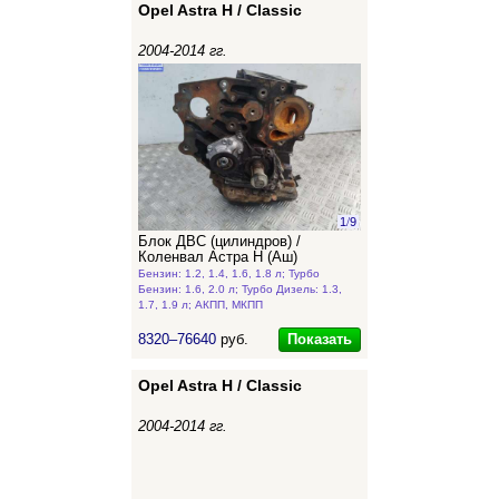
Opel Astra H / Classic
2004-2014 гг.
1
/
9
Блок ДВС (цилиндров) /
Коленвал Астра Н (Аш)
Бензин: 1.2, 1.4, 1.6, 1.8 л; Турбо
Бензин: 1.6, 2.0 л; Турбо Дизель: 1.3,
1.7, 1.9 л; АКПП, МКПП
Показать
8320–76640
руб.
Opel Astra H / Classic
2004-2014 гг.