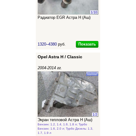
1
/
10
Радиатор EGR Астра Н (Аш)
Показать
1320–4380
руб.
Opel Astra H / Classic
2004-2014 гг.
1
/
2
Экран тепловой Астра Н (Аш)
Бензин: 1.2, 1.4, 1.6, 1.8 л; Турбо
Бензин: 1.6, 2.0 л; Турбо Дизель: 1.3,
1.7, 1.9 л