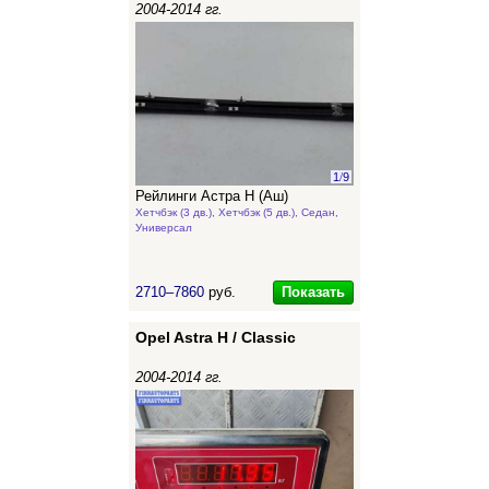
2004-2014 гг.
1
/
9
Рейлинги Астра Н (Аш)
Хетчбэк (3 дв.), Хетчбэк (5 дв.), Седан,
Универсал
Показать
2710–7860
руб.
Opel Astra H / Classic
2004-2014 гг.