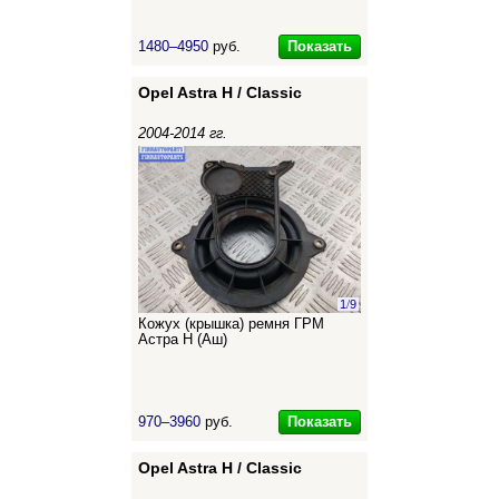
Показать
1480–4950
руб.
Opel Astra H / Classic
2004-2014 гг.
1
/
9
Кожух (крышка) ремня ГРМ
Астра Н (Аш)
Показать
970–3960
руб.
Opel Astra H / Classic