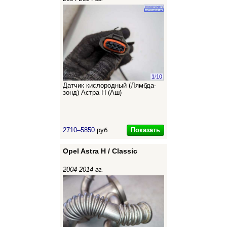
1
/
10
Датчик кислородный (Лямбда-
зонд) Астра Н (Аш)
Показать
2710–5850
руб.
Opel Astra H / Classic
2004-2014 гг.