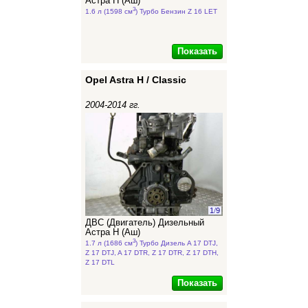
Астра Н (Аш)
3
1.6 л (1598 см
) Турбо Бензин Z 16 LET
Показать
Opel Astra H / Classic
2004-2014 гг.
1
/
9
ДВС (Двигатель) Дизельный
Астра Н (Аш)
3
1.7 л (1686 см
) Турбо Дизель A 17 DTJ,
Z 17 DTJ, A 17 DTR, Z 17 DTR, Z 17 DTH,
Z 17 DTL
Показать