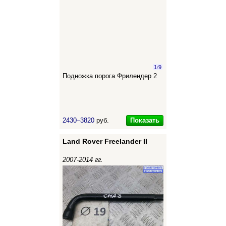
1
/
9
Подножка порога Фрилендер 2
Показать
2430–3820
руб.
Land Rover Freelander II
2007-2014 гг.