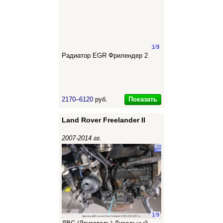
1
/
9
Радиатор EGR Фрилендер 2
Показать
2170–6120
руб.
Land Rover Freelander II
2007-2014 гг.
1
/
9