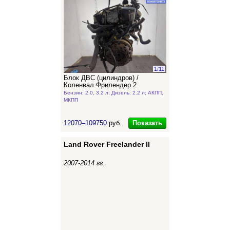
1
/
11
Блок ДВС (цилиндров) /
Коленвал Фрилендер 2
Бензин: 2.0, 3.2 л; Дизель: 2.2 л; АКПП,
МКПП
Показать
12070–109750
руб.
Land Rover Freelander II
2007-2014 гг.