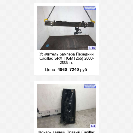
1
/
10
Усилитель бампера Передний
Cadillac SRX I (GMT265) 2003-
2009 гг.
Цена:
4960–7240
руб.
1
/
4
Фонарь задний Правый Cadillac