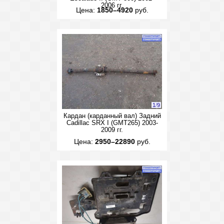
2006 гг.
Цена:
1850–4920
руб.
1
/
9
Кардан (карданный вал) Задний
Cadillac SRX I (GMT265) 2003-
2009 гг.
Цена:
2950–22890
руб.