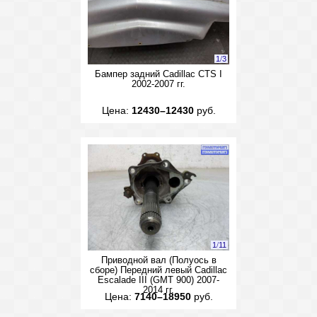
1
/
3
Бампер задний Cadillac CTS I
2002-2007 гг.
Цена:
12430–12430
руб.
1
/
11
Приводной вал (Полуось в
сборе) Передний левый Cadillac
Escalade III (GMT 900) 2007-
2014 гг.
Цена:
7140–18950
руб.