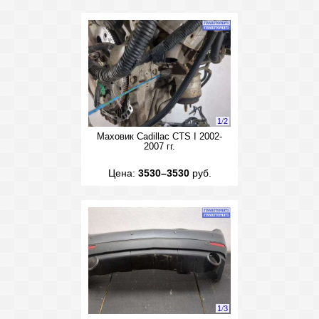
1
/
2
Маховик Cadillac CTS I 2002-
2007 гг.
Цена:
3530–3530
руб.
1
/
3