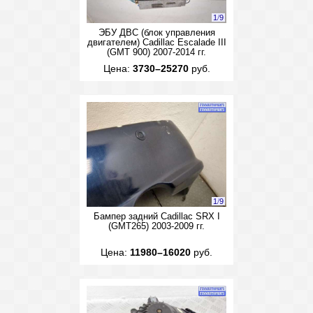
1
/
9
ЭБУ ДВС (блок управления
двигателем) Cadillac Escalade III
(GMT 900) 2007-2014 гг.
Цена:
3730–25270
руб.
1
/
9
Бампер задний Cadillac SRX I
(GMT265) 2003-2009 гг.
Цена:
11980–16020
руб.