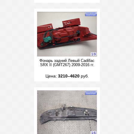
1
/
9
Фонарь задний Левый Cadillac
SRX II (GMT267) 2009-2016 гг.
Цена:
3210–4620
руб.
1
/
6