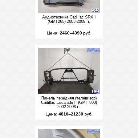
1
/
10
Аудиотехника Cadillac SRX I
(GMT265) 2003-2009 гг.
Цена:
2460–4390
руб.
1
/
11
Панель передняя (телевизор)
Cadillac Escalade II (GMT 800)
2002-2006 гг.
Цена:
4810–21230
руб.