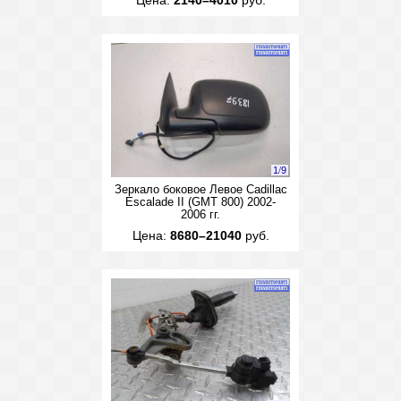
Цена:
2140–4010
руб.
1
/
9
Зеркало боковое Левое Cadillac
Escalade II (GMT 800) 2002-
2006 гг.
Цена:
8680–21040
руб.